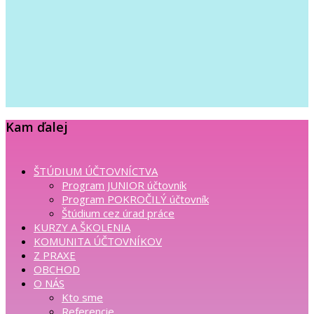
Kam ďalej
ŠTÚDIUM ÚČTOVNÍCTVA
Program JUNIOR účtovník
Program POKROČILÝ účtovník
Štúdium cez úrad práce
KURZY A ŠKOLENIA
KOMUNITA ÚČTOVNÍKOV
Z PRAXE
OBCHOD
O NÁS
Kto sme
Referencie