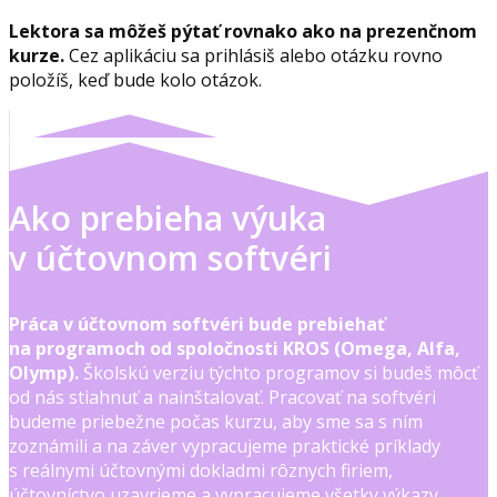
Lektora sa môžeš pýtať rovnako ako na prezenčnom
kurze.
Cez aplikáciu sa prihlásiš alebo otázku rovno
položíš, keď bude kolo otázok.
Ako prebieha výuka
v účtovnom softvéri
Práca v účtovnom softvéri bude prebiehať
na programoch od spoločnosti KROS (Omega, Alfa,
Olymp).
Školskú verziu týchto programov si budeš môcť
od nás stiahnuť a nainštalovať. Pracovať na softvéri
budeme priebežne počas kurzu, aby sme sa s ním
zoznámili a na záver vypracujeme praktické príklady
s reálnymi účtovnými dokladmi rôznych firiem,
účtovníctvo uzavrieme a vypracujeme všetky výkazy