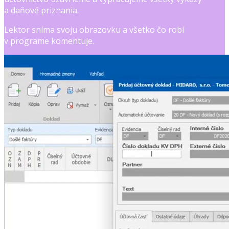
a daňové priznania.
Lektor sníma svoju obrazovku a všetko čo robí
v programe komentuje.