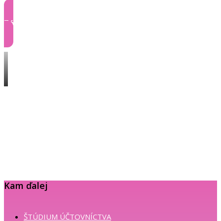
Zóna klienta
Kam ďalej
ŠTÚDIUM ÚČTOVNÍCTVA