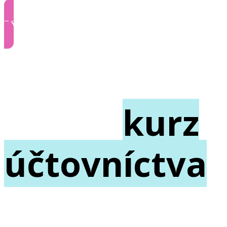
Zóna klienta
Denný
kurz
účtovníctva
v Poprade