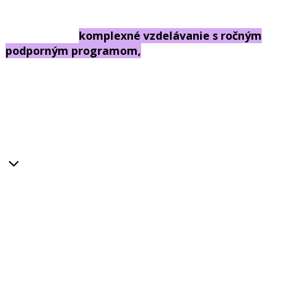
Ponúkame ti
komplexné vzdelávanie s ročným
podporným programom,
vhodné aj pre úplných
začiatočníkov s možnosťou získať ho teraz
cez úrad
práce ZADARMO.
#Kurzy pre začiatočníkov #Komunita účtovníkov
#Kontinuálne vzdelávanie pre pokročilých