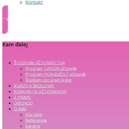
Kontakt
Zóna klienta
Kam ďalej
ŠTÚDIUM ÚČTOVNÍCTVA
Program JUNIOR účtovník
Program POKROČILÝ účtovník
Štúdium cez úrad práce
KURZY A ŠKOLENIA
KOMUNITA ÚČTOVNÍKOV
Z PRAXE
OBCHOD
O NÁS
Kto sme
Referencie
Kariéra