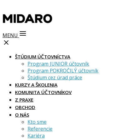
MENU
ŠTÚDIUM ÚČTOVNÍCTVA
Program JUNIOR účtovník
Program POKROČILÝ účtovník
Štúdium cez úrad práce
KURZY A ŠKOLENIA
KOMUNITA ÚČTOVNÍKOV
Z PRAXE
OBCHOD
O NÁS
Kto sme
Referencie
Kariéra