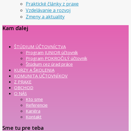
Praktické články z praxe
Vzdelávanie a rozvoj
Zmeny a aktuality
Kam ďalej
ŠTÚDIUM ÚČTOVNÍCTVA
Program JUNIOR účtovník
Program POKROČILÝ účtovník
Štúdium cez úrad práce
KURZY A ŠKOLENIA
KOMUNITA ÚČTOVNÍKOV
Z PRAXE
OBCHOD
O NÁS
Kto sme
Referencie
Kariéra
Kontakt
Sme tu pre teba