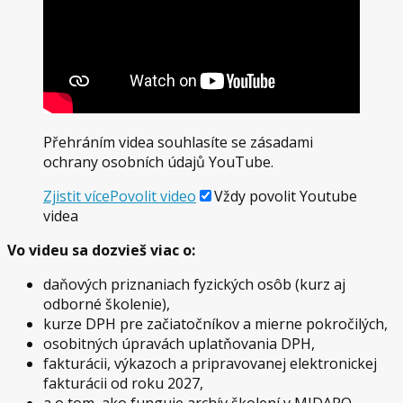
Přehráním videa souhlasíte se zásadami
ochrany osobních údajů YouTube.
Zjistit více
Povolit video
Vždy povolit Youtube
videa
Vo videu sa dozvieš viac o:
daňových priznaniach fyzických osôb (kurz aj
odborné školenie),
kurze DPH pre začiatočníkov a mierne pokročilých,
osobitných úpravách uplatňovania DPH,
fakturácii, výkazoch a pripravovanej elektronickej
fakturácii od roku 2027,
a o tom, ako funguje archív školení v MIDARO