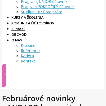
Program JUNIOR účtovník
Program POKROČILÝ účtovník
Štúdium cez úrad práce
KURZY A ŠKOLENIA
KOMUNITA ÚČTOVNÍKOV
Z PRAXE
OBCHOD
O NÁS
Kto sme
Referencie
Kariéra
Kontakt
Zóna klienta
Februárové novinky