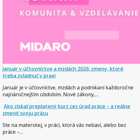
Január v účtovníctve a mzdách 2026: zmeny, ktoré
treba zvládnuť v praxi
Január je v účtovníctve, mzdách a podnikaní každoročne
najnáročnejším obdobím. Nové zákony,…
Ako získať preplatený kurz cez úrad práce – a reálne
zmeniť svoju prácu
Ste na materskej, v práci, ktorá vás nebaví, alebo bez
práce –…