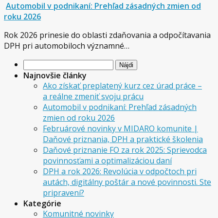
Automobil v podnikaní: Prehľad zásadných zmien od
roku 2026
Rok 2026 prinesie do oblasti zdaňovania a odpočítavania
DPH pri automobiloch významné…
Hľadať:
Najnovšie články
Ako získať preplatený kurz cez úrad práce –
a reálne zmeniť svoju prácu
Automobil v podnikaní: Prehľad zásadných
zmien od roku 2026
Februárové novinky v MIDARO komunite |
Daňové priznania, DPH a praktické školenia
Daňové priznanie FO za rok 2025: Sprievodca
povinnosťami a optimalizáciou daní
DPH a rok 2026: Revolúcia v odpočtoch pri
autách, digitálny poštár a nové povinnosti. Ste
pripravení?
Kategórie
Komunitné novinky